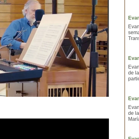
Evan
Evan
sema
Tran
Evan
Evan
de l
parti
Evan
Evan
de l
Marí
Evan