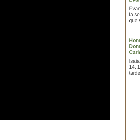
Evan
la s
que 
Homi
Domi
Carl
Isaí
14, 
tarde