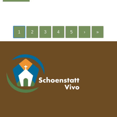
1
2
3
4
5
›
»