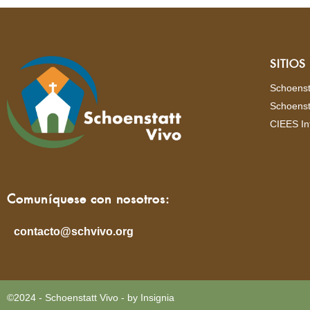
SITIO
Schoenst
Schoenst
CIEES In
Comuníquese con nosotros:
contacto@schvivo.org
©2024 - Schoenstatt Vivo - by Insignia