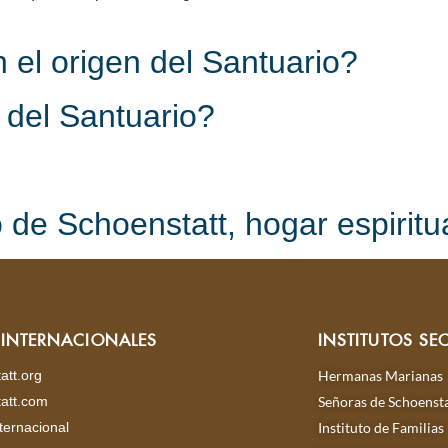
 el origen del Santuario?
 del Santuario?
 de Schoenstatt, hogar espiritu
S INTERNACIONALES
INSTITUTOS SE
att.org
Hermanas Marianas
att.com
Señoras de Schoensta
ternacional
Instituto de Familias