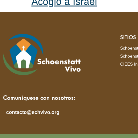
Acogió a Israel
SITIO
Schoenst
Schoenst
CIEES In
Comuníquese con nosotros:
contacto@schvivo.org