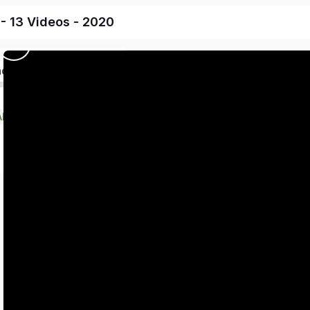
 - 13 Videos - 2020
ado
SERIE: UNA MIRADA A LOS TIEMPOS JUNTO A PJK