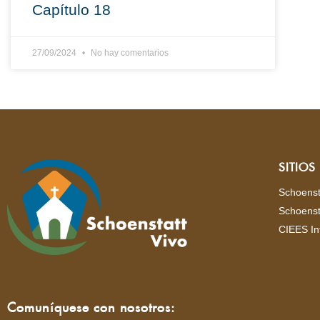
Capítulo 18
27/09/2024
No hay comentarios
SITIO
Schoenst
Schoenst
CIEES In
Comuníquese con nosotros: