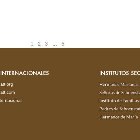
1
2
3
…
5
S INTERNACIONALES
INSTITUTOS SE
att.org
Hermanas Marianas
att.com
Señoras de Schoensta
ternacional
Instituto de Familias
Padres de Schoensta
Hermanos de María