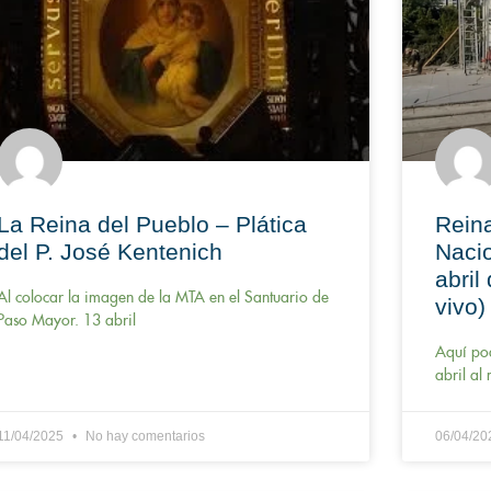
La Reina del Pueblo – Plática
Reina
del P. José Kentenich
Nacio
abril
Al colocar la imagen de la MTA en el Santuario de
vivo)
Paso Mayor. 13 abril
Aquí pod
abril al
11/04/2025
No hay comentarios
06/04/2