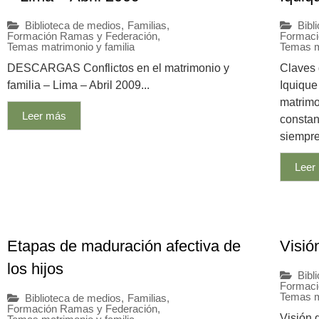
Biblioteca de medios
,
Familias
,
Bibl
Formación Ramas y Federación
,
Formaci
Temas matrimonio y familia
Temas m
DESCARGAS Conflictos en el matrimonio y
Claves 
familia – Lima – Abril 2009...
Iquiqu
matrimo
Leer más
constan
siempre
Leer
Etapas de maduración afectiva de
Visió
los hijos
Bibl
Formaci
Temas m
Biblioteca de medios
,
Familias
,
Formación Ramas y Federación
,
Visión 