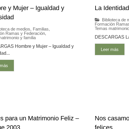
e y Mujer – Igualdad y
La Identida
sidad
Biblioteca de
Formación Ramas
Temas matrimonio 
ioteca de medios
,
Familias
,
ón Ramas y Federación
,
DESCARGAS La I
atrimonio y familia
GAS Hombre y Mujer – Igualdad y
Leer más
dad...
 más
s para un Matrimonio Feliz –
Nos casamos
ue 2003
felices