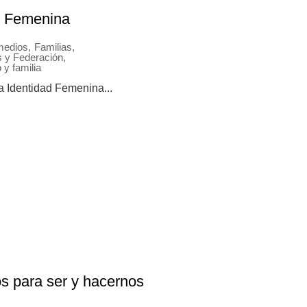
d Femenina
 medios
,
Familias
,
 y Federación
,
y familia
dentidad Femenina...
 para ser y hacernos