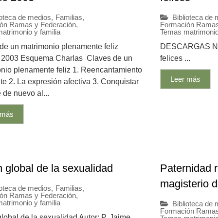
ioteca de medios
,
Familias
,
Biblioteca de
ón Ramas y Federación
,
Formación Ramas
atrimonio y familia
Temas matrimonio 
de un matrimonio plenamente feliz
DESCARGAS Nos 
e 2003 Esquema Charlas Claves de un
felices ...
nio plenamente feliz 1. Reencantamiento
Leer más
te 2. La expresión afectiva 3. Conquistar
 de nuevo al...
 más
n global de la sexualidad
Paternidad 
magisterio d
ioteca de medios
,
Familias
,
ón Ramas y Federación
,
atrimonio y familia
Biblioteca de
Formación Ramas
global de la sexualidad Autor: P. Jaime