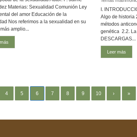
Temas matrimonio 
dez Materias: Sexualidad Comunión Ley
I. INTRODUCCION
ntal del amor Educación de la
Algo de historia
dad Nos referimos a la sexualidad en su
métodos anticonc
 más amplio...
genética 2.2. La
DESCARGAS...
 más
Leer más
4
5
6
7
8
9
10
›
»