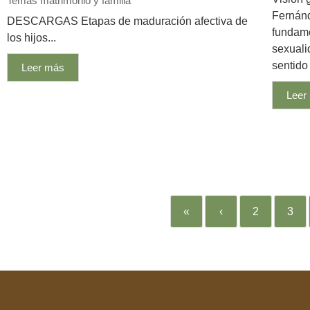
Temas matrimonio y familia
Fernán
DESCARGAS Etapas de maduración afectiva de
fundame
los hijos...
sexuali
sentido
Leer más
Leer
«
‹
2
3