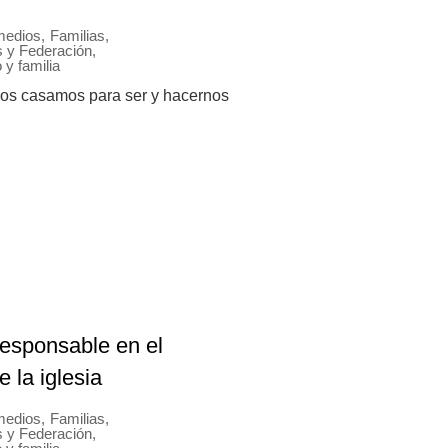
 medios
,
Familias
,
 y Federación
,
y familia
casamos para ser y hacernos
responsable en el
e la iglesia
 medios
,
Familias
,
 y Federación
,