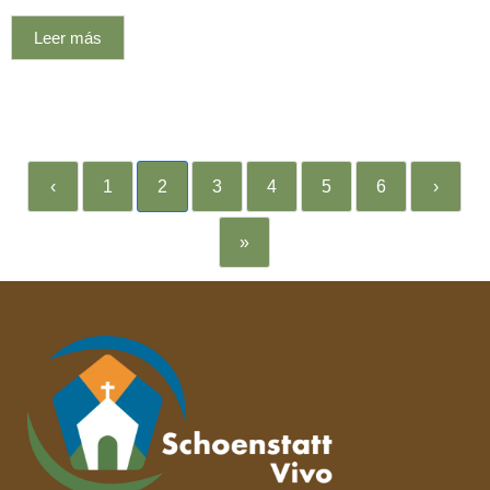
Leer más
‹
1
2
3
4
5
6
›
»