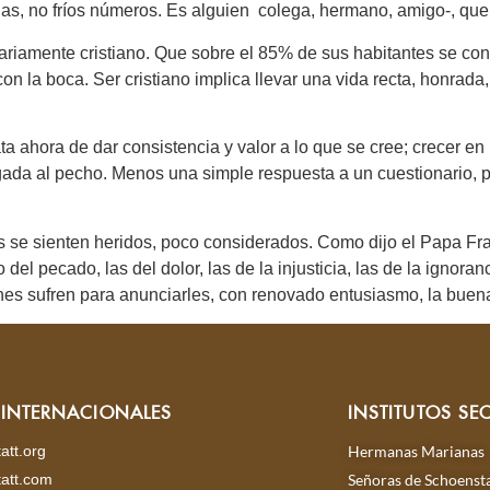
s, no fríos números. Es alguien  colega, hermano, amigo-, que 
riamente cristiano. Que sobre el 85% de sus habitantes se confi
n la boca. Ser cristiano implica llevar una vida recta, honrada, 
ta ahora de dar consistencia y valor a lo que se cree; crecer en 
gada al pecho. Menos una simple respuesta a un cuestionario, 
s se sienten heridos, poco considerados. Como dijo el Papa Fra
io del pecado, las del dolor, las de la injusticia, las de la ignora
nes sufren para anunciarles, con renovado entusiasmo, la buena
S INTERNACIONALES
INSTITUTOS SE
att.org
Hermanas Marianas
att.com
Señoras de Schoensta