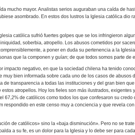
da mucho mayor. Analistas serios auguraban una caída de hasta
biese asombrado. En estos dos lustros la Iglesia católica dio 
glesia católica sufrió fuertes golpes que se los infringieron a
 iniquidad, soberbia, atropello. Los abusos cometidos por sace
, comprensiblemente, a poner en duda su pertenencia a la Iglesi
 personas que la componen y guían; de que todos somos parte de 
or impacto negativo, en que la sociedad chilena ha tenido con
fue muy bien informada sobre cada uno de los casos de abusos d
 de transparencia a todas las instituciones y del gran bien que 
 estos atropellos. Hoy los fieles son más ilustrados, exigentes
el 67,2% de católicos como todos los que confesaron su credo o
m respondido en este censo muy a conciencia y que revela con c
ción de católicos» sino la «baja disminución». Pero no se trate 
palda a su fe, es un dolor para la Iglesia y lo debe ser para ca