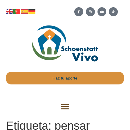
Haz tu aporte
Etiqueta:
pensar