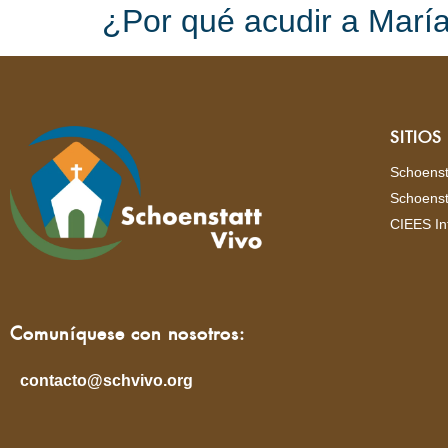
¿Por qué acudir a María
SITIO
Schoenst
Schoenst
CIEES In
Comuníquese con nosotros:
contacto@schvivo.org