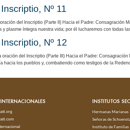
nscriptio, Nº 11
ión del Inscriptio (Parte II) Hacia el Padre: Consagración Matut
s y plasme íntegra nuestra vida; por él lucharemos con todas las
Inscriptio, Nº 12
ción del Inscriptio (Parte III) Hacia el Padre: Consagración M
a hacia los pueblos y, combatiendo como testigos de la Redenc
S INTERNACIONALES
INSTITUTOS SE
att.org
Hermanas Marianas
att.com
Señoras de Schoensta
ternacional
Instituto de Familias