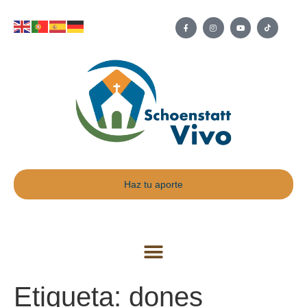
Haz tu aporte
Etiqueta:
dones