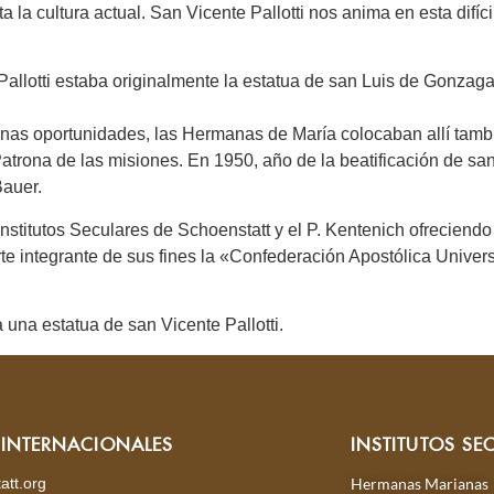
a la cultura actual. San Vicente Pallotti nos anima en esta difíci
 Pallotti estaba originalmente la estatua de san Luis de Gonza
nas oportunidades, las Hermanas de María colocaban allí tambié
atrona de las misiones. En 1950, año de la beatificación de san 
Bauer.
stitutos Seculares de Schoenstatt y el P. Kentenich ofreciendo e
e integrante de sus fines la «Confederación Apostólica Universa
a una estatua de san Vicente Pallotti.
S INTERNACIONALES
INSTITUTOS SE
att.org
Hermanas Marianas