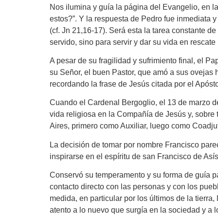
Nos ilumina y guía la página del Evangelio, en 
estos?”. Y la respuesta de Pedro fue inmediata y 
(cf. Jn 21,16-17). Será esta la tarea constante 
servido, sino para servir y dar su vida en rescat
A pesar de su fragilidad y sufrimiento final, el P
su Señor, el buen Pastor, que amó a sus ovejas ha
recordando la frase de Jesús citada por el Apósto
Cuando el Cardenal Bergoglio, el 13 de marzo d
vida religiosa en la Compañía de Jesús y, sobre 
Aires, primero como Auxiliar, luego como Coadj
La decisión de tomar por nombre Francisco parec
inspirarse en el espíritu de san Francisco de Asís
Conservó su temperamento y su forma de guía past
contacto directo con las personas y con los pueb
medida, en particular por los últimos de la tier
atento a lo nuevo que surgía en la sociedad y a lo