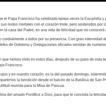
e el Papa Francisco ha celebrado tantas veces la Eucaristía y 
us restos mortales con el corazón triste, pero sostenidos por l
n la casa del Padre, en una vida de felicidad que no conocerá 
ordialmente a todos por su presencia. Con gran intensidad de 
Jefes de Gobierno y Delegaciones oficiales venidas de numeros
n que hemos visto en estos días, después de su paso de esta ti
apa Francisco.
ojos y en nuestro corazón, es la del pasado domingo, solemni
partirnos la bendición desde el balcón de la Basílica de San P
ultitud reunida para la Misa de Pascua.
ma del amado Pontífice a Dios, para que le conceda la felicidad