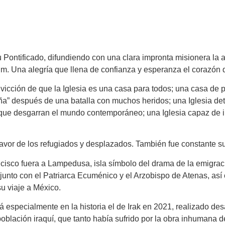
 Pontificado, difundiendo con una clara impronta misionera la al
m. Una alegría que llena de confianza y esperanza el corazón d
nvicción de que la Iglesia es una casa para todos; una casa de 
aña” después de una batalla con muchos heridos; una Iglesia d
que desgarran el mundo contemporáneo; una Iglesia capaz de in
vor de los refugiados y desplazados. También fue constante su 
rancisco fuera a Lampedusa, isla símbolo del drama de la emigr
 junto con el Patriarca Ecuménico y el Arzobispo de Atenas, así
u viaje a México.
specialmente en la historia el de Irak en 2021, realizado desaf
oblación iraquí, que tanto había sufrido por la obra inhumana d