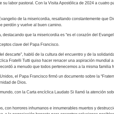
de su labor pastoral. Con la Visita Apostólica de 2024 a cuatro 
Evangelio de la misericordia, resaltando constantemente que D
de perdón y vuelve al buen camino.
a, destacando que la misericordia es “es el corazón del Evangeli
nceptos clave del Papa Francisco.
el descarte”, habló de la cultura del encuentro y de la solidarid
clica Fratelli Tutti quiso hacer renacer una aspiración mundial a
 recordó a menudo que todos pertenecemos a la misma familia
 Unidos, el Papa Francisco firmó un documento sobre la “Frate
nidad de Dios.
mundo, con la Carta encíclica Laudato Si llamó la atención sob
años, con horrores inhumanos e innumerables muertos y destruc