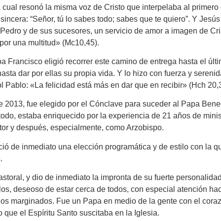
la cual resonó la misma voz de Cristo que interpelaba al prime
sincera: “Señor, tú lo sabes todo; sabes que te quiero”. Y Jesús
de Pedro y de sus sucesores, un servicio de amor a imagen de Cr
e por una multitud» (Mc10,45).
apa Francisco eligió recorrer este camino de entrega hasta el últi
sta dar por ellas su propia vida. Y lo hizo con fuerza y serenid
l Pablo: «La felicidad está más en dar que en recibir» (Hch 20,
e 2013, fue elegido por el Cónclave para suceder al Papa Bene
todo, estaba enriquecido por la experiencia de 21 años de minis
utor y después, especialmente, como Arzobispo.
ió de inmediato una elección programática y de estilo con la q
.
oral, y dio de inmediato la impronta de su fuerte personalidad 
los, deseoso de estar cerca de todos, con especial atención hac
ra, los marginados. Fue un Papa en medio de la gente con el cor
 que el Espíritu Santo suscitaba en la Iglesia.