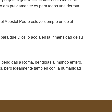
les, porque la guerra —decía— no es más que
o era previamente: es para todos una derrota
del Apóstol Pedro estuvo siempre unido al
 para que Dios lo acoja en la inmensidad de su
ia, bendigas a Roma, bendigas al mundo entero,
ios, pero idealmente también con la humanidad