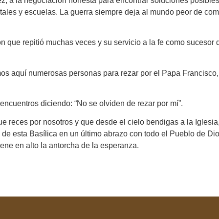
tez, a la negociación honesta para encontrar soluciones posib
tales y escuelas. La guerra siempre deja al mundo peor de com
n que repitió muchas veces y su servicio a la fe como sucesor 
tamos aquí numerosas personas para rezar por el Papa Francisco,
encuentros diciendo: “No se olviden de rezar por mí”.
ue reces por nosotros y que desde el cielo bendigas a la Igles
de esta Basílica en un último abrazo con todo el Pueblo de D
ene en alto la antorcha de la esperanza.