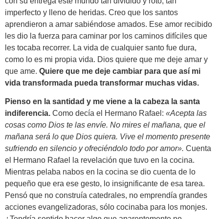
con su entrega este mundo tan dividido y roto, tan
imperfecto y lleno de heridas. Creo que los santos
aprendieron a amar sabiéndose amados. Ese amor recibido
les dio la fuerza para caminar por los caminos difíciles que
les tocaba recorrer. La vida de cualquier santo fue dura,
como lo es mi propia vida. Dios quiere que me deje amar y
que ame.
Quiere que me deje cambiar para que así mi
vida transformada pueda transformar muchas vidas.
Pienso en la santidad y me viene a la cabeza la santa
indiferencia.
Como decía el Hermano Rafael:
«
Acepta las
cosas como Dios te las envíe. No mires el mañana, que el
mañana será lo que Dios quiera. Vive el momento presente
sufriendo en silencio y ofreciéndolo todo por amor».
Cuenta
el Hermano Rafael la revelación que tuvo en la cocina.
Mientras pelaba nabos en la cocina se dio cuenta de lo
pequeño que era ese gesto, lo insignificante de esa tarea.
Pensó que no construía catedrales, no emprendía grandes
acciones evangelizadoras, sólo cocinaba para los monjes.
¿Tendría sentido hacer algo que aparentemente no