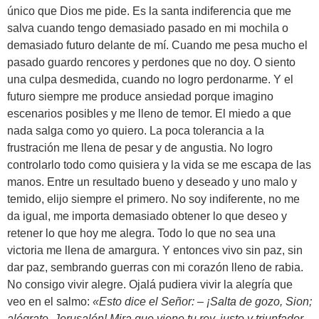
único que Dios me pide. Es la santa indiferencia que me
salva cuando tengo demasiado pasado en mi mochila o
demasiado futuro delante de mí. Cuando me pesa mucho el
pasado guardo rencores y perdones que no doy. O siento
una culpa desmedida, cuando no logro perdonarme. Y el
futuro siempre me produce ansiedad porque imagino
escenarios posibles y me lleno de temor. El miedo a que
nada salga como yo quiero. La poca tolerancia a la
frustración me llena de pesar y de angustia. No logro
controlarlo todo como quisiera y la vida se me escapa de las
manos. Entre un resultado bueno y deseado y uno malo y
temido, elijo siempre el primero. No soy indiferente, no me
da igual, me importa demasiado obtener lo que deseo y
retener lo que hoy me alegra. Todo lo que no sea una
victoria me llena de amargura. Y entonces vivo sin paz, sin
dar paz, sembrando guerras con mi corazón lleno de rabia.
No consigo vivir alegre. Ojalá pudiera vivir la alegría que
veo en el salmo:
«Esto dice el Señor: – ¡Salta de gozo, Sion;
alégrate, Jerusalén! Mira que viene tu rey, justo y triunfador,