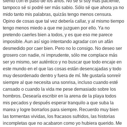
siento con el paso de los años. No sé si soy más paciente,
tampoco sé si podré ser más sabio. Sólo sé que ahora ya no
mido tanto mis palabras, quizás tengo menos censura.
Opino de cosas que tal vez debería callar, y al mismo tiempo
tengo menos miedo a que me juzguen por ello. Ya no
pretendo caerles bien a todos, y es que eso me parece
imposible. Aun así sigo intentando agradar con un afán
desmedido por caer bien. Pero no lo consigo. No deseo ser
grosero con nadie, ni imprudente, sólo me complace más
ser yo mismo, ser auténtico y no buscar que todo encaje en
este mundo en el que las cosas están desencajadas y todo
muy desordenado dentro y fuera de mí. Me gustaría sonreír
siempre al que necesita una sonrisa, incluso cuando esté
cansado o cuando la vida me pese demasiado sobre los
hombros. Desearía escribir en la arena de la playa todos
mis pecados y después esperar tranquilo a que suba la
marea y logre borrarlos para siempre. Recuerdo muy bien
las tormentas vividas, los fracasos sufridos, las historias
incompletas que no acabaron como yo hubiera querido. Me