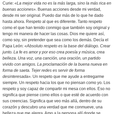
Curie:
«La mejor vida no es la más larga, sino la más rica en
buenas acciones».
Buenas acciones desde mi verdad,
desde mi ser original. Puedo dar más de lo que he dado
hasta ahora. Respeto al que es diferente. Tanto respeto
como el que han tenido conmigo que también soy original y
tengo mi manera de hacer las cosas. Dios me quiere así,
como soy, sin pretender que sea como los demás. Decía el
Papa León:
«
Absoluto respeto es la base del diálogo. Crear
junto. La fe es amor y por eso crea poesía y música, crea
belleza. Una voz, una canción, una oración, un partido
vivido con amigos. La proclamación de la buena nueva en
forma de saeta. Tejer redes es servir de forma
desinteresada
».
Un respeto que me ayude a entregarme
siempre. Un respeto hacia los que no piensan como yo. Los
respeto y soy capaz de compartir mi mesa con ellos. Eso no
significa que piense como ellos o que esté de acuerdo con
sus creencias. Significa que veo más allá, dentro de su
corazón y descubro una verdad que me conmueve, una
belleza que me alegra. Amo a la persona allí donde se