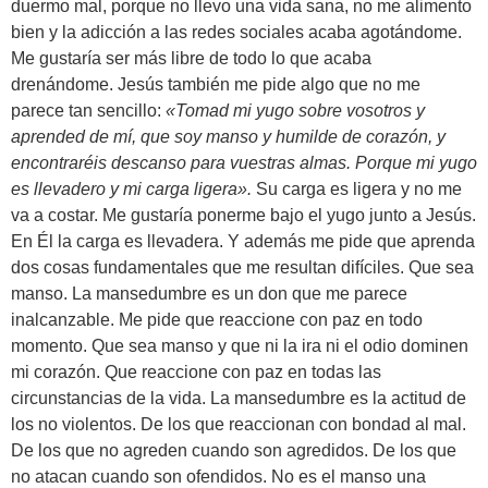
duermo mal, porque no llevo una vida sana, no me alimento
bien y la adicción a las redes sociales acaba agotándome.
Me gustaría ser más libre de todo lo que acaba
drenándome. Jesús también me pide algo que no me
parece tan sencillo:
«Tomad mi yugo sobre vosotros y
aprended de mí, que soy manso y humilde de corazón, y
encontraréis descanso para vuestras almas. Porque mi yugo
es llevadero y mi carga ligera».
Su carga es ligera y no me
va a costar. Me gustaría ponerme bajo el yugo junto a Jesús.
En Él la carga es llevadera. Y además me pide que aprenda
dos cosas fundamentales que me resultan difíciles. Que sea
manso. La mansedumbre es un don que me parece
inalcanzable. Me pide que reaccione con paz en todo
momento. Que sea manso y que ni la ira ni el odio dominen
mi corazón. Que reaccione con paz en todas las
circunstancias de la vida. La mansedumbre es la actitud de
los no violentos. De los que reaccionan con bondad al mal.
De los que no agreden cuando son agredidos. De los que
no atacan cuando son ofendidos. No es el manso una