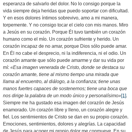
esperanza de salvarlo del dolor. No lo consigo porque la
vida siempre deja heridas que puedo soportar con dificultad.
Y en esos dolores íntimos sobrevivo, amo a mi manera,
torpemente. Y no consigo tocar el cielo con mis manos. Miro
a Jesús en su corazón. Porque Él tuvo también un corazón
humano como el mío. Un corazón sufriente y herido. Un
corazón incapaz de no amar, porque Dios sólo puede amar.
En Él no cabe el desprecio, ni la indiferencia, ni el odio. Un
corazón amante que sólo puede amarme y dar su vida por
mí:
«
Esa imagen venerada de Cristo, donde se destaca su
corazón amante, tiene al mismo tiempo una mirada que
llama al encuentro, al diálogo, a la confianza; tiene unas
manos fuertes capaces de sostenernos; tiene una boca que
nos dirige la palabra de un modo único y personalísimo
»
[1]
.
Siempre me ha gustado esa imagen del corazón de Jesús
enamorado. Un corazón libre y lleno, un corazón alegre y
fiel. Los sentimientos de Cristo se dan en su propio corazón.
Emociones, sentimientos, dolores y alegrías. La capacidad
de Jesús para acoger mi propio dolor me conmueve. En su