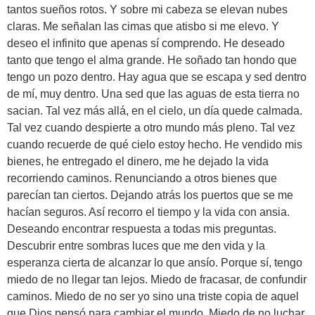
tantos sueños rotos. Y sobre mi cabeza se elevan nubes
claras. Me señalan las cimas que atisbo si me elevo. Y
deseo el infinito que apenas sí comprendo. He deseado
tanto que tengo el alma grande. He soñado tan hondo que
tengo un pozo dentro. Hay agua que se escapa y sed dentro
de mí, muy dentro. Una sed que las aguas de esta tierra no
sacian. Tal vez más allá, en el cielo, un día quede calmada.
Tal vez cuando despierte a otro mundo más pleno. Tal vez
cuando recuerde de qué cielo estoy hecho. He vendido mis
bienes, he entregado el dinero, me he dejado la vida
recorriendo caminos. Renunciando a otros bienes que
parecían tan ciertos. Dejando atrás los puertos que se me
hacían seguros. Así recorro el tiempo y la vida con ansia.
Deseando encontrar respuesta a todas mis preguntas.
Descubrir entre sombras luces que me den vida y la
esperanza cierta de alcanzar lo que ansío. Porque sí, tengo
miedo de no llegar tan lejos. Miedo de fracasar, de confundir
caminos. Miedo de no ser yo sino una triste copia de aquel
que Dios pensó para cambiar el mundo. Miedo de no luchar,