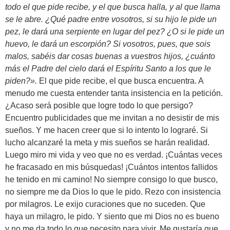
todo el que pide recibe, y el que busca halla, y al que llama
se le abre. ¿Qué padre entre vosotros, si su hijo le pide un
pez, le dará una serpiente en lugar del pez? ¿O si le pide un
huevo, le dará un escorpión? Si vosotros, pues, que sois
malos, sabéis dar cosas buenas a vuestros hijos, ¿cuánto
más el Padre del cielo dará el Espíritu Santo a los que le
piden?».
El que pide recibe, el que busca encuentra. A
menudo me cuesta entender tanta insistencia en la petición.
¿Acaso será posible que logre todo lo que persigo?
Encuentro publicidades que me invitan a no desistir de mis
sueños. Y me hacen creer que si lo intento lo lograré. Si
lucho alcanzaré la meta y mis sueños se harán realidad.
Luego miro mi vida y veo que no es verdad. ¡Cuántas veces
he fracasado en mis búsquedas! ¡Cuántos intentos fallidos
he tenido en mi camino! No siempre consigo lo que busco,
no siempre me da Dios lo que le pido. Rezo con insistencia
por milagros. Le exijo curaciones que no suceden. Que
haya un milagro, le pido. Y siento que mi Dios no es bueno
y no me da todo lo que necesito para vivir. Me gustaría que