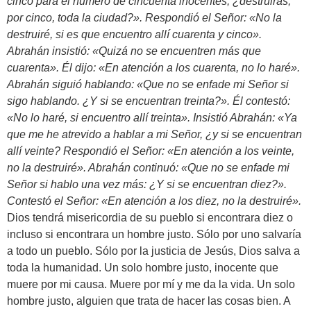
cinco para el número de cincuenta inocentes, ¿destruirás,
por cinco, toda la ciudad?». Respondió el Señor: «No la
destruiré, si es que encuentro allí cuarenta y cinco».
Abrahán insistió: «Quizá no se encuentren más que
cuarenta». Él dijo: «En atención a los cuarenta, no lo haré».
Abrahán siguió hablando: «Que no se enfade mi Señor si
sigo hablando. ¿Y si se encuentran treinta?». Él contestó:
«No lo haré, si encuentro allí treinta». Insistió Abrahán: «Ya
que me he atrevido a hablar a mi Señor, ¿y si se encuentran
allí veinte? Respondió el Señor: «En atención a los veinte,
no la destruiré». Abrahán continuó: «Que no se enfade mi
Señor si hablo una vez más: ¿Y si se encuentran diez?».
Contestó el Señor: «En atención a los diez, no la destruiré».
Dios tendrá misericordia de su pueblo si encontrara diez o
incluso si encontrara un hombre justo. Sólo por uno salvaría
a todo un pueblo. Sólo por la justicia de Jesús, Dios salva a
toda la humanidad. Un solo hombre justo, inocente que
muere por mi causa. Muere por mí y me da la vida. Un solo
hombre justo, alguien que trata de hacer las cosas bien. A