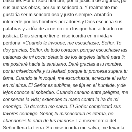
bastante. Por un solo hombre, por la justicia de algunos, por
sus buenas obras, por su misericordia. Y realmente me
gustaría ser misericordioso y justo siempre. Abrahán
intercede por los hombres pecadores y Dios escucha sus
palabras y actúa de acuerdo con los que han actuado con
justicia. Dios siempre tiene misericordia en mi vida y
perdona:
«Cuando te invoqué, me escuchaste, Señor. Te
doy gracias, Señor, de todo corazón, porque escuchaste las
palabras de mi boca; delante de los ángeles tañeré para ti;
me postraré hacia tu santuario. Daré gracias a tu nombre:
por tu misericordia y tu lealtad, porque tu promesa supera tu
fama. Cuando te invoqué, me escuchaste, acreciste el valor
en mi alma. El Señor es sublime, se fija en el humilde, y de
lejos conoce al soberbio. Cuando camino entre peligros, me
conservas la vida; extiendes tu mano contra la ira de mi
enemigo. Tu derecha me salva. El Señor completará sus
favores conmigo. Señor, tu misericordia es eterna, no
abandones la obra de tus manos».
La misericordia del
Señor llena la tierra. Su misericordia me salva, me levanta,