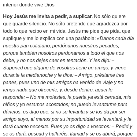
interior donde vive Dios.
Hoy Jesús me invita a pedir, a suplicar.
No sólo quiere
que guarde silencio. No sólo pretende que agradezca por
todo lo que recibo en mi vida. Jesús me pide que pida, que
suplique y me lo explica con una parábola:
«Danos cada día
nuestro pan cotidiano, perdónanos nuestros pecados,
porque también nosotros perdonamos a todo el que nos
debe, y no nos dejes caer en tentación. Y les dijo: –
Suponed que alguno de vosotros tiene un amigo, y viene
durante la medianoche y le dice: – Amigo, préstame tres
panes, pues uno de mis amigos ha venido de viaje y no
tengo nada que ofrecerle; y, desde dentro, aquel le
responde: – No me molestes; la puerta ya está cerrada; mis
niños y yo estamos acostados; no puedo levantarme para
dártelos; os digo que, si no se levanta y se los da por ser
amigo suyo, al menos por su importunidad se levantará y le
dará cuanto necesite. Pues yo os digo a vosotros: – Pedid y
se os dará, buscad y hallaréis, llamad y se os abrirá; porque