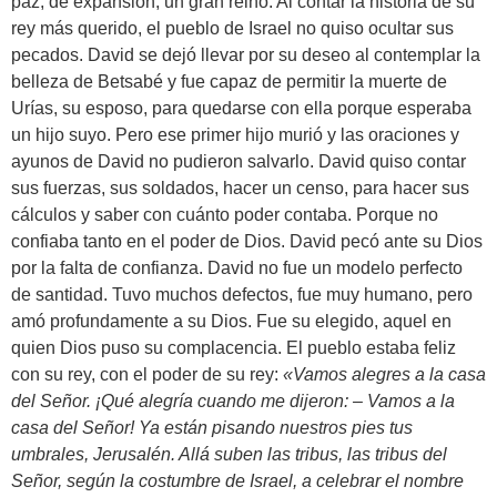
paz, de expansión, un gran reino. Al contar la historia de su
rey más querido, el pueblo de Israel no quiso ocultar sus
pecados. David se dejó llevar por su deseo al contemplar la
belleza de Betsabé y fue capaz de permitir la muerte de
Urías, su esposo, para quedarse con ella porque esperaba
un hijo suyo. Pero ese primer hijo murió y las oraciones y
ayunos de David no pudieron salvarlo. David quiso contar
sus fuerzas, sus soldados, hacer un censo, para hacer sus
cálculos y saber con cuánto poder contaba. Porque no
confiaba tanto en el poder de Dios. David pecó ante su Dios
por la falta de confianza. David no fue un modelo perfecto
de santidad. Tuvo muchos defectos, fue muy humano, pero
amó profundamente a su Dios. Fue su elegido, aquel en
quien Dios puso su complacencia. El pueblo estaba feliz
con su rey, con el poder de su rey:
«Vamos alegres a la casa
del Señor. ¡Qué alegría cuando me dijeron: – Vamos a la
casa del Señor! Ya están pisando nuestros pies tus
umbrales, Jerusalén. Allá suben las tribus, las tribus del
Señor, según la costumbre de Israel, a celebrar el nombre