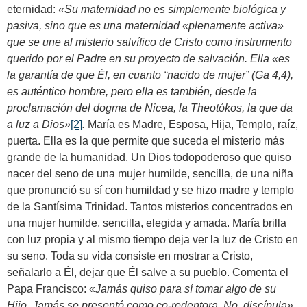
eternidad:
«Su maternidad no es simplemente biológica y
pasiva, sino que es una maternidad «plenamente activa»
que se une al misterio salvífico de Cristo como instrumento
querido por el Padre en su proyecto de salvación. Ella «es
la garantía de que Él, en cuanto “nacido de mujer” (Ga 4,4),
es auténtico hombre, pero ella es también, desde la
proclamación del dogma de Nicea, la Theotókos, la que da
a luz a Dios»
[2]
.
María es Madre, Esposa, Hija, Templo, raíz,
puerta. Ella es la que permite que suceda el misterio más
grande de la humanidad. Un Dios todopoderoso que quiso
nacer del seno de una mujer humilde, sencilla, de una niña
que pronunció su sí con humildad y se hizo madre y templo
de la Santísima Trinidad. Tantos misterios concentrados en
una mujer humilde, sencilla, elegida y amada. María brilla
con luz propia y al mismo tiempo deja ver la luz de Cristo en
su seno. Toda su vida consiste en mostrar a Cristo,
señalarlo a Él, dejar que Él salve a su pueblo. Comenta el
Papa Francisco: «
Jamás quiso para sí tomar algo de su
Hijo. Jamás se presentó como co-redentora. No, discípula»
.