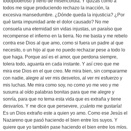
todopoderoso y lleno de misericordia. Y quizás como a
todos me sigue produciendo rechazo la inacción, la
excesiva mansedumbre. ¿Dónde queda la injusticia? ¿Por
qué tanta impunidad ante el dolor causado? No me
consuela una eternidad sin vidas injustas, un paraíso que
recompense el infierno en la tierra. No me basta y me rebelo
contra ese Dios al que amo, como si fuera un padre al que
necesito, o un hijo al que no puedo rechazar pese a todo lo
que haga. Porque así es el amor, que perdona siempre,
tolera todo, aguanta en cada instante. Y así creo que me
mira ese Dios en el que creo. Me mira bien, sin compararme
con nadie, alegre al ver mis desvelos, al ver mi esfuerzo y
mis luchas. Me mira como soy, no como yo me veo y me
susurra al oído palabras bonitas para que me alegre y
sonría, para que no tema esta vida que es extraña y tiene
desvaríos. Y me dice que persevere, ¡cuánto me gustaría!
Es un Dios extraño este a quien yo amo. Como ese Jesús el
Nazareno que pasó haciendo el bien entre los suyos. Y
quiere que yo también pase haciendo el bien entre los míos.