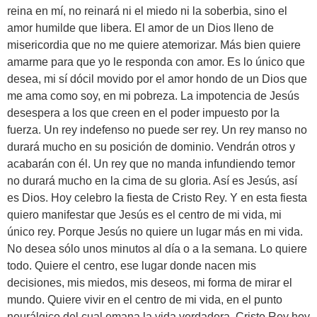
reina en mí, no reinará ni el miedo ni la soberbia, sino el
amor humilde que libera. El amor de un Dios lleno de
misericordia que no me quiere atemorizar. Más bien quiere
amarme para que yo le responda con amor. Es lo único que
desea, mi sí dócil movido por el amor hondo de un Dios que
me ama como soy, en mi pobreza. La impotencia de Jesús
desespera a los que creen en el poder impuesto por la
fuerza. Un rey indefenso no puede ser rey. Un rey manso no
durará mucho en su posición de dominio. Vendrán otros y
acabarán con él. Un rey que no manda infundiendo temor
no durará mucho en la cima de su gloria. Así es Jesús, así
es Dios. Hoy celebro la fiesta de Cristo Rey. Y en esta fiesta
quiero manifestar que Jesús es el centro de mi vida, mi
único rey. Porque Jesús no quiere un lugar más en mi vida.
No desea sólo unos minutos al día o a la semana. Lo quiere
todo. Quiere el centro, ese lugar donde nacen mis
decisiones, mis miedos, mis deseos, mi forma de mirar el
mundo. Quiere vivir en el centro de mi vida, en el punto
neurálgico del cual emana la vida verdadera. Cristo Rey hoy