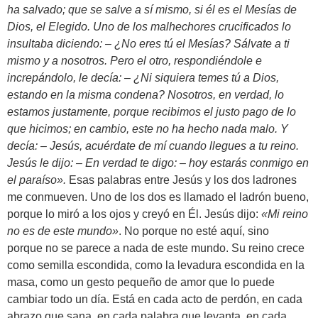
ha salvado; que se salve a sí mismo, si él es el Mesías de
Dios, el Elegido. Uno de los malhechores crucificados lo
insultaba diciendo: – ¿No eres tú el Mesías? Sálvate a ti
mismo y a nosotros. Pero el otro, respondiéndole e
increpándolo, le decía: – ¿Ni siquiera temes tú a Dios,
estando en la misma condena? Nosotros, en verdad, lo
estamos justamente, porque recibimos el justo pago de lo
que hicimos; en cambio, este no ha hecho nada malo. Y
decía: – Jesús, acuérdate de mí cuando llegues a tu reino.
Jesús le dijo: – En verdad te digo: – hoy estarás conmigo en
el paraíso».
Esas palabras entre Jesús y los dos ladrones
me conmueven. Uno de los dos es llamado el ladrón bueno,
porque lo miró a los ojos y creyó en Él. Jesús dijo:
«Mi reino
no es de este mundo»
. No porque no esté aquí, sino
porque no se parece a nada de este mundo. Su reino crece
como semilla escondida, como la levadura escondida en la
masa, como un gesto pequeño de amor que lo puede
cambiar todo un día. Está en cada acto de perdón, en cada
abrazo que sana, en cada palabra que levanta, en cada