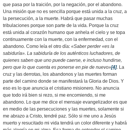
que pasa por la traición, por la negación, por el abandono.
Una misión que no es sencilla porque está unida a la cruz, a
la persecución, a la muerte. Habrá que pasar muchas
tribulaciones porque son parte de la vida. Porque la cruz
está unida al corazón humano que anhela el cielo y se topa
continuamente con la muerte, con la enfermedad, con el
abandono. Como leía el otro día:
«
Saber perder «es la
sabiduría». La sabiduría de los auténticos luchadores, de
quienes saben que uno puede caerse, e incluso hundirse,
pero que lo que cuenta es ponerse en pie de nuevo
»
[4]
.
La
cruz y las derrotas, los abandonos y las muertes forman
parte del camino donde se manifestará la Gloria de Dios. Y
eso es lo que anuncia el cristiano misionero. No anuncia
que todo irá bien si rezo, si me encomiendo, si me
abandono. Lo que me dice el mensaje evangelizador es que
en medio de las persecuciones y las muertes, solamente si
me abrazo a Cristo, tendré paz. Sólo si me uno a Jesús
muerto y resucitado mi vida tendrá un color diferente y habrá
más alegría en mi alma. Esa forma de entender el camino