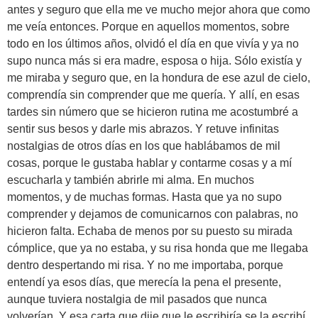
antes y seguro que ella me ve mucho mejor ahora que como
me veía entonces. Porque en aquellos momentos, sobre
todo en los últimos años, olvidó el día en que vivía y ya no
supo nunca más si era madre, esposa o hija. Sólo existía y
me miraba y seguro que, en la hondura de ese azul de cielo,
comprendía sin comprender que me quería. Y allí, en esas
tardes sin número que se hicieron rutina me acostumbré a
sentir sus besos y darle mis abrazos. Y retuve infinitas
nostalgias de otros días en los que hablábamos de mil
cosas, porque le gustaba hablar y contarme cosas y a mí
escucharla y también abrirle mi alma. En muchos
momentos, y de muchas formas. Hasta que ya no supo
comprender y dejamos de comunicarnos con palabras, no
hicieron falta. Echaba de menos por su puesto su mirada
cómplice, que ya no estaba, y su risa honda que me llegaba
dentro despertando mi risa. Y no me importaba, porque
entendí ya esos días, que merecía la pena el presente,
aunque tuviera nostalgia de mil pasados que nunca
volverían. Y esa carta que dije que le escribiría se la escribí,