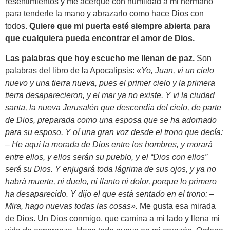
resentimientos y me acerque con humildad a mi hermano
para tenderle la mano y abrazarlo como hace Dios con
todos.
Quiere que mi puerta esté siempre abierta para
que cualquiera pueda encontrar el amor de Dios.
Las palabras que hoy escucho me llenan de paz.
Son
palabras del libro de la Apocalipsis:
«Yo, Juan, vi un cielo
nuevo y una tierra nueva, pues el primer cielo y la primera
tierra desaparecieron, y el mar ya no existe. Y vi la ciudad
santa, la nueva Jerusalén que descendía del cielo, de parte
de Dios, preparada como una esposa que se ha adornado
para su esposo. Y oí una gran voz desde el trono que decía:
– He aquí la morada de Dios entre los hombres, y morará
entre ellos, y ellos serán su pueblo, y el “Dios con ellos”
será su Dios. Y enjugará toda lágrima de sus ojos, y ya no
habrá muerte, ni duelo, ni llanto ni dolor, porque lo primero
ha desaparecido. Y dijo el que está sentado en el trono: –
Mira, hago nuevas todas las cosas».
Me gusta esa mirada
de Dios. Un Dios conmigo, que camina a mi lado y llena mi