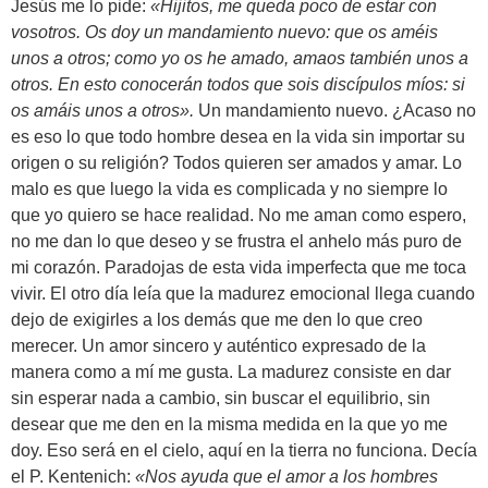
Jesús me lo pide:
«Hijitos, me queda poco de estar con
vosotros. Os doy un mandamiento nuevo: que os améis
unos a otros; como yo os he amado, amaos también unos a
otros. En esto conocerán todos que sois discípulos míos: si
os amáis unos a otros».
Un mandamiento nuevo. ¿Acaso no
es eso lo que todo hombre desea en la vida sin importar su
origen o su religión? Todos quieren ser amados y amar. Lo
malo es que luego la vida es complicada y no siempre lo
que yo quiero se hace realidad. No me aman como espero,
no me dan lo que deseo y se frustra el anhelo más puro de
mi corazón. Paradojas de esta vida imperfecta que me toca
vivir. El otro día leía que la madurez emocional llega cuando
dejo de exigirles a los demás que me den lo que creo
merecer. Un amor sincero y auténtico expresado de la
manera como a mí me gusta. La madurez consiste en dar
sin esperar nada a cambio, sin buscar el equilibrio, sin
desear que me den en la misma medida en la que yo me
doy. Eso será en el cielo, aquí en la tierra no funciona. Decía
el P. Kentenich:
«Nos ayuda que el amor a los hombres