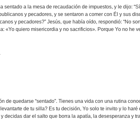
 sentado a la mesa de recaudación de impuestos, y le dijo: “Síg
licanos y pecadores, y se sentaron a comer con Él y sus discípu
canos y pecadores?” Jesús, que había oído, respondió: “No son
a: «Yo quiero misericordia y no sacrificios». Porque Yo no he ve
a
ación de quedarse “sentado”. Tienes una vida con una rutina co
levantarte de tu silla? Es tu decisión, Yo solo te invito y lo har
 y decidas dar el salto que borra la apatía, la desesperanza y tr