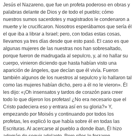
Jesús el Nazareno, que fue un profeta poderoso en obras y
palabras delante de Dios y de todo el pueblo; cómo
nuestros sumos sacerdotes y magistrados le condenaron a
muerte y le crucificaron. Nosotros esperábamos que sería él
el que iba a librar a Israel; pero, con todas estas cosas,
llevamos ya tres días desde que esto pasó. El caso es que
algunas mujeres de las nuestras nos han sobresaltado,
porque fueron de madrugada al sepulcro, y, al no hallar su
cuerpo, vinieron diciendo que hasta habían visto una
aparición de ángeles, que decían que él vivía. Fueron
también algunos de los nuestros al sepulcro y lo hallaron tal
como las mujeres habían dicho, pero a él no le vieron». Él
les dijo: «¡Oh insensatos y tardos de corazón para creer
todo lo que dijeron los profetas! ¿No era necesario que el
Cristo padeciera eso y entrara así en su gloria?» Y,
empezando por Moisés y continuando por todos los
profetas, les explicó lo que había sobre él en todas las
Escrituras. Al acercarse al pueblo a donde iban, Él hizo
ademán de seguir adelante. Pero ellos le forzaron