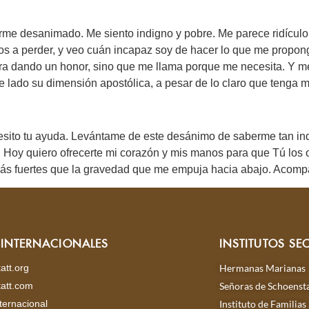
irme desanimado. Me siento indigno y pobre. Me parece ridícul
dos a perder, y veo cuán incapaz soy de hacer lo que me propo
ra dando un honor, sino que me llama porque me necesita. Y me 
de lado su dimensión apostólica, a pesar de lo claro que tenga 
sito tu ayuda. Levántame de este desánimo de saberme tan ind
 Hoy quiero ofrecerte mi corazón y mis manos para que Tú los oc
más fuertes que la gravedad que me empuja hacia abajo. Acom
S INTERNACIONALES
INSTITUTOS SE
att.org
Hermanas Marianas
att.com
Señoras de Schoensta
ternacional
Instituto de Familias