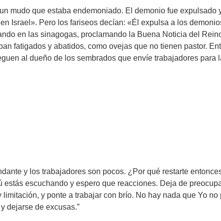
 a un mudo que estaba endemoniado. El demonio fue expulsado y
n Israel». Pero los fariseos decían: «Él expulsa a los demonio
ñando en las sinagogas, proclamando la Buena Noticia del Rein
aban fatigados y abatidos, como ovejas que no tienen pastor. En
eguen al dueño de los sembrados que envíe trabajadores para 
ante y los trabajadores son pocos. ¿Por qué restarte entonces?
tú estás escuchando y espero que reacciones. Deja de preocupa
limitación, y ponte a trabajar con brío. No hay nada que Yo n
 y dejarse de excusas.”