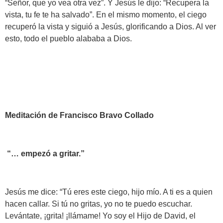
“Señor, que yo vea otra vez”. Y Jesús le dijo: “Recupera la
vista, tu fe te ha salvado”. En el mismo momento, el ciego
recuperó la vista y siguió a Jesús, glorificando a Dios. Al ver
esto, todo el pueblo alababa a Dios.
Meditación de Francisco Bravo Collado
“… empezó a gritar.”
Jesús me dice: “Tú eres este ciego, hijo mío. A ti es a quien
hacen callar. Si tú no gritas, yo no te puedo escuchar.
Levántate, ¡grita! ¡llámame! Yo soy el Hijo de David, el