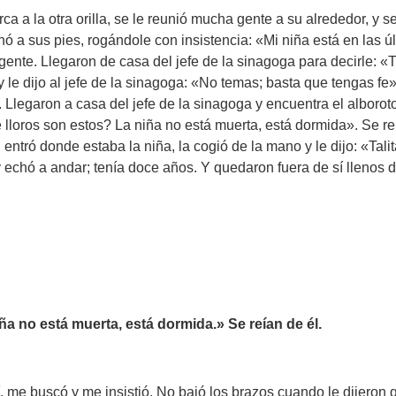
 a la otra orilla, se le reunió mucha gente a su alrededor, y se
chó a sus pies, rogándole con insistencia: «Mi niña está en las 
 gente. Llegaron de casa del jefe de la sinagoga para decirle: 
y le dijo al jefe de la sinagoga: «No temas; basta que tengas f
Llegaron a casa del jefe de la sinagoga y encuentra el alboroto
 lloros son estos? La niña no está muerta, está dormida». Se reía
ntró donde estaba la niña, la cogió de la mano y le dijo: «Talit
 echó a andar; tenía doce años. Y quedaron fuera de sí llenos d
ña no está muerta, está dormida.» Se reían de él.
, me buscó y me insistió. No bajó los brazos cuando le dijeron q