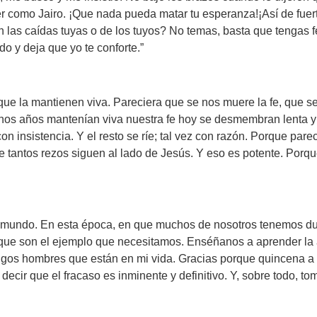
er como Jairo. ¡Que nada pueda matar tu esperanza!¡Así de fuert
las caídas tuyas o de los tuyos? No temas, basta que tengas f
do y deja que yo te conforte.”
ue la mantienen viva. Pareciera que se nos muere la fe, que se
os años mantenían viva nuestra fe hoy se desmembran lenta y 
on insistencia. Y el resto se ríe; tal vez con razón. Porque pare
 de tantos rezos siguen al lado de Jesús. Y eso es potente. Porq
 el mundo. En esta época, en que muchos de nosotros tenemos d
ue son el ejemplo que necesitamos. Enséñanos a aprender la ac
 amigos hombres que están en mi vida. Gracias porque quincena
ecir que el fracaso es inminente y definitivo. Y, sobre todo, 