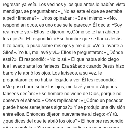
regresar, ya veía. Los vecinos y los que antes lo habían visto
mendigar, se preguntaban: «¿No es este el que se sentaba
a pedir limosna?» Unos opinaban: «Es el mismo.» «No,
respondían otros, es uno que se le parece.» Él decía: «Soy
realmente yo.» Ellos le dijeron: «¿Cómo se te han abierto
los ojos?» El respondió: «Ese hombre que se llama Jesús
hizo barro, lo puso sobre mis ojos y me dijo: «Ve a lavarte a
Siloé». Yo fui, me lavé y vi.» Ellos le preguntaron: «¿Dónde
está?» Él respondió: «No lo sé.» El que había sido ciego
fue llevado ante los fariseos. Era sábado cuando Jesús hizo
barro y le abrió los ojos. Los fariseos, a su vez, le
preguntaron cómo había llegado a ver. Él les respondió:
«Me puso barro sobre los ojos, me lavé y veo.» Algunos
fariseos decían: «Ese hombre no viene de Dios, porque no
observa el sábado.» Otros replicaban: «¿Cómo un pecador
puede hacer semejantes signos?» Y se produjo una división
entre ellos. Entonces dijeron nuevamente al ciego: «Y tú,
¿qué dices del que te abrió los ojos?» El hombre respondió:
«Es un profeta.» Sin embargo, los judíos no querían creer