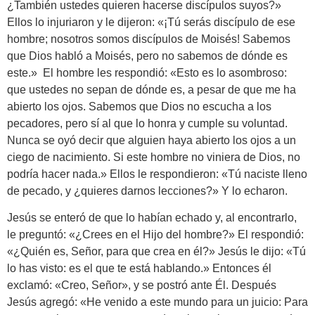
¿También ustedes quieren hacerse discípulos suyos?»
Ellos lo injuriaron y le dijeron: «¡Tú serás discípulo de ese
hombre; nosotros somos discípulos de Moisés! Sabemos
que Dios habló a Moisés, pero no sabemos de dónde es
este.» El hombre les respondió: «Esto es lo asombroso:
que ustedes no sepan de dónde es, a pesar de que me ha
abierto los ojos. Sabemos que Dios no escucha a los
pecadores, pero sí al que lo honra y cumple su voluntad.
Nunca se oyó decir que alguien haya abierto los ojos a un
ciego de nacimiento. Si este hombre no viniera de Dios, no
podría hacer nada.» Ellos le respondieron: «Tú naciste lleno
de pecado, y ¿quieres darnos lecciones?» Y lo echaron.
Jesús se enteró de que lo habían echado y, al encontrarlo,
le preguntó: «¿Crees en el Hijo del hombre?» El respondió:
«¿Quién es, Señor, para que crea en él?» Jesús le dijo: «Tú
lo has visto: es el que te está hablando.» Entonces él
exclamó: «Creo, Señor», y se postró ante Él. Después
Jesús agregó: «He venido a este mundo para un juicio: Para