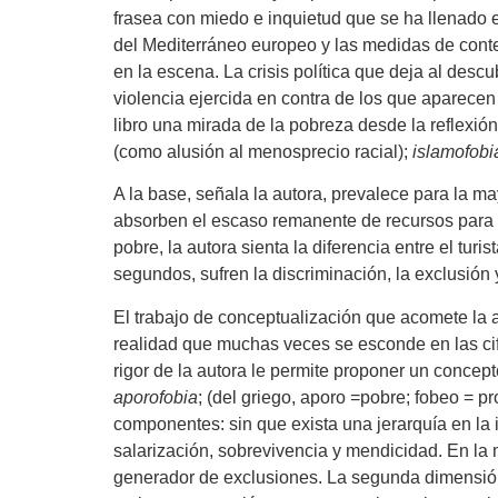
frasea con miedo e inquietud que se ha llenado 
del Mediterráneo europeo y las medidas de conte
en la escena. La crisis política que deja al desc
violencia ejercida en contra de los que aparecen 
libro una mirada de la pobreza desde la reflexión
(como alusión al menosprecio racial);
islamofobi
A la base, señala la autora, prevalece para la m
absorben el escaso remanente de recursos para s
pobre, la autora sienta la diferencia entre el turi
segundos, sufren la discriminación, la exclusión
El trabajo de conceptualización que acomete la 
realidad que muchas veces se esconde en las cif
rigor de la autora le permite proponer un concep
aporofobia
; (del griego, aporo =pobre; fobeo = 
componentes: sin que exista una jerarquía en la 
salarización, sobrevivencia y mendicidad. En l
generador de exclusiones. La segunda dimensión