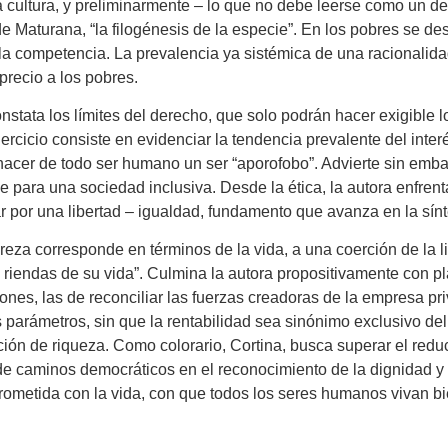
a cultura, y preliminarmente – lo que no debe leerse como un 
 Maturana, “la filogénesis de la especie”. En los pobres se de
 competencia. La prevalencia ya sistémica de una racionalidad d
recio a los pobres.
constata los límites del derecho, que solo podrán hacer exigible 
jercicio consiste en evidenciar la tendencia prevalente del inte
hacer de todo ser humano un ser “aporofobo”. Advierte sin embarg
para una sociedad inclusiva. Desde la ética, la autora enfrenta 
r por una libertad – igualdad, fundamento que avanza en la sínt
eza corresponde en términos de la vida, a una coerción de la l
as riendas de su vida”. Culmina la autora propositivamente con
ciones, las de reconciliar las fuerzas creadoras de la empresa 
s parámetros, sin que la rentabilidad sea sinónimo exclusivo del
ión de riqueza. Como colorario, Cortina, busca superar el redu
de caminos democráticos en el reconocimiento de la dignidad y el
mprometida con la vida, con que todos los seres humanos vivan bi