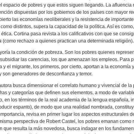
el espacio de pobres y que estos siguen llegando. La afluenci
nción dispuestas por los gobiernos de los países con mayor re
ubierto las economías neoliberales y la resistencia de important
como distintos, supera la capacidad de la política. Así es como,
 ética. Cortina pasa revista a los calificativos con que se cons
a
(como rechazo a quienes practican una determinada religión).
ayoría la condición de pobreza. Son los pobres quienes represe
ubsidiar las carencias, los que amenazan los empleos. Para pr
sta y el migrante, los primeros, por cierto, aportan a la economía 
 y son generadores de desconfianza y temor.
autora busca dimensionar el correlato humano y vivencial de l
ras y categorías que definen sus elementos, a modo de variable
to, en los términos de la real academia de la lengua española, 
producir espanto), de modo que una realidad nombrada, constitu
importancia, revisa en primer lugar los aspectos estructurales 
a misma perspectiva de Robert Castel, los pobres emanan como 
 que resulta la más novedosa, busca indagar en los fundamen