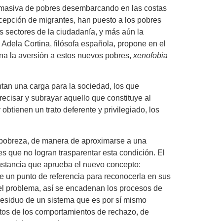
a masiva de pobres desembarcando en las costas
cepción de migrantes, han puesto a los pobres
es sectores de la ciudadanía, y más aún la
 Adela Cortina, filósofa española, propone en el
igna la aversión a estos nuevos pobres,
xenofobia
ntan una carga para la sociedad, los que
ecisar y subrayar aquello que constituye al
y obtienen un trato deferente y privilegiado, los
a pobreza, de manera de aproximarse a una
s que no logran trasparentar esta condición. El
instancia que aprueba el nuevo concepto:
ye un punto de referencia para reconocerla en sus
del problema, así se encadenan los procesos de
residuo de un sistema que es por sí mismo
tos de los comportamientos de rechazo, de